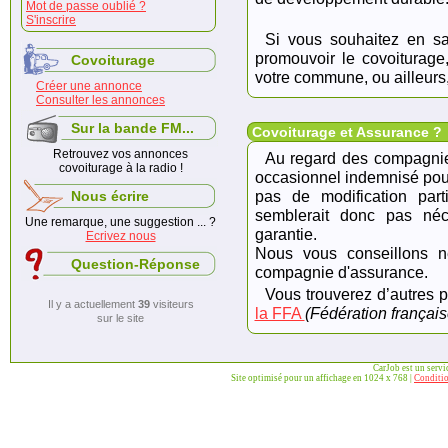
Mot de passe oublié ?
S'inscrire
Si vous souhaitez en sa
promouvoir le covoiturage
Covoiturage
votre commune, ou ailleurs
Créer une annonce
Consulter les annonces
Sur la bande FM...
Covoiturage et Assurance ?
Retrouvez vos annonces
Au regard des compagnie
covoiturage à la radio !
occasionnel indemnisé pour f
pas de modification part
Nous écrire
semblerait donc pas néc
Une remarque, une suggestion ... ?
garantie.
Ecrivez nous
Nous vous conseillons néa
Question-Réponse
compagnie d'assurance.
Vous trouverez d’autres p
Il y a actuellement
39
visiteurs
la FFA
(Fédération français
sur le site
CarJob est un serv
Site optimisé pour un affichage en 1024 x 768 |
Conditio