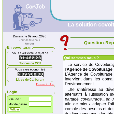
La solution covoit
Dimanche 09 août 2026
Jour de fete pour
Question-Ré
Amour
En covoiturant
Vous avez évité le rejet de
Qui sommes nous ?
Tonnes de CO2
Le service de Covoitur
l'
Agence de Covoiturage
.
Vous avez économisé
L'Agence de Covoiturage 
intervient dans les doma
Litres de Carburant
l'environnement.
En savoir plus
Elle s'intéresse au dé
Login
alternatifs à l'utilisation 
partagé, covoiturage... en 
Pseudo :
afin de mieux adapter l'of
Mot de passe :
compte des besoins et de
de développement durable