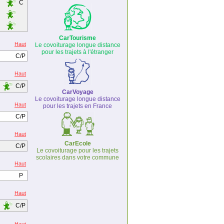
C
CarTourisme
Haut
Le covoiturage longue distance
pour les trajets à l'étranger
C/P
Haut
C/P
CarVoyage
Le covoiturage longue distance
Haut
pour les trajets en France
C/P
Haut
CarEcole
C/P
Le covoiturage pour les trajets
scolaires dans votre commune
Haut
P
Haut
C/P