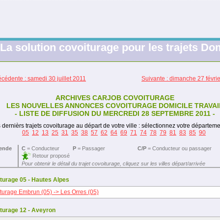
La solution covoiturage pour les trajets Dom
cédente : samedi 30 juillet 2011
Suivante : dimanche 27 févri
ARCHIVES CARJOB COVOITURAGE
LES NOUVELLES ANNONCES COVOITURAGE DOMICILE TRAVAI
- LISTE DE DIFFUSION DU MERCREDI 28 SEPTEMBRE 2011 -
 dernièrs trajets covoiturage au départ de votre ville : sélectionnez votre départeme
05
12
13
25
31
35
38
57
62
64
69
71
74
78
79
81
83
85
90
ende
C
= Conducteur
P
= Passager
C/P
= Conducteur ou passager
Retour proposé
Pour obtenir le détail du trajet covoiturage, cliquez sur les villes départ/arrivée
turage 05 - Hautes Alpes
turage Embrun (05) -> Les Orres (05)
turage 12 - Aveyron