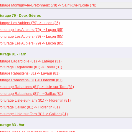
turage Montigny-le-Bretonneux (78) -> Saint-Cyr-l'École (78)
turage 79 - Deux-Sèvres
turage Les Aubiers (79) -> Luçon (85)
oiturage Les Aubiers (79) -> Luçon (85)
oiturage Les Aubiers (79) -> Luçon (85)
oiturage Les Aubiers (79) -> Luçon (85)
turage 81 - Tarn
turage Lagardiolle (81) -> Labège (31)
oiturage Lagardiolle (81) -> Revel (31)
turage Rabastens (81) -> Lavaur (81)
turage Rabastens (81) -> Florentin (81)
oiturage Rabastens (81) -> Lisle-sur-Tarn (81)
oiturage Rabastens (81) -> Gaillac (81)
oiturage Lisle-sur-Tarn (81) -> Florentin (81)
oiturage Gaillac (81) -> Florentin (81)
oiturage Lisle-sur-Tarn (81) -> Gaillac (81)
turage 83 - Var