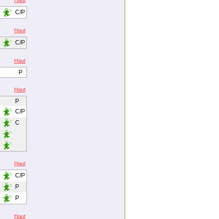
Haut
C/P
Haut
C/P
Haut
P
Haut
P
C/P
C
Haut
C/P
P
P
Haut