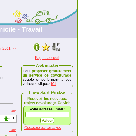
icile - Travail
er 2011 >>
Page d'accueil
L
Webmaster
Pour
proposer gratuitement
un service de covoiturage
nt.
souple et performant à vos
visiteurs, cliquez
ICI
.
Liste de diffusion
Recevoir les nouveaux
trajets covoiturage CarJob
Votre adresse Email :
Haut
P
Consulter les archives
Haut