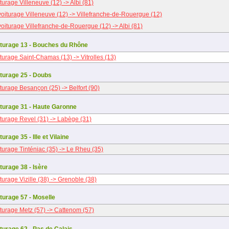
turage Villeneuve (12) -> Albi (81)
oiturage Villeneuve (12) -> Villefranche-de-Rouergue (12)
oiturage Villefranche-de-Rouergue (12) -> Albi (81)
turage 13 - Bouches du Rhône
turage Saint-Chamas (13) -> Vitrolles (13)
turage 25 - Doubs
turage Besançon (25) -> Belfort (90)
turage 31 - Haute Garonne
turage Revel (31) -> Labège (31)
urage 35 - Ille et Vilaine
turage Tinténiac (35) -> Le Rheu (35)
turage 38 - Isère
turage Vizille (38) -> Grenoble (38)
turage 57 - Moselle
turage Metz (57) -> Cattenom (57)