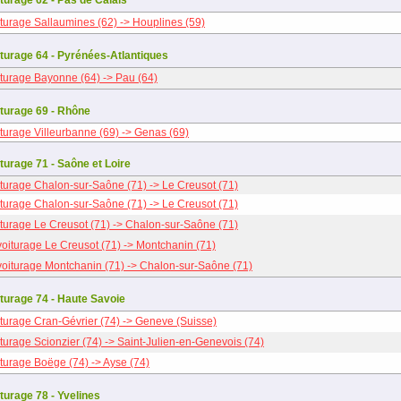
turage 62 - Pas de Calais
turage Sallaumines (62) -> Houplines (59)
turage 64 - Pyrénées-Atlantiques
turage Bayonne (64) -> Pau (64)
turage 69 - Rhône
turage Villeurbanne (69) -> Genas (69)
turage 71 - Saône et Loire
turage Chalon-sur-Saône (71) -> Le Creusot (71)
turage Chalon-sur-Saône (71) -> Le Creusot (71)
turage Le Creusot (71) -> Chalon-sur-Saône (71)
oiturage Le Creusot (71) -> Montchanin (71)
oiturage Montchanin (71) -> Chalon-sur-Saône (71)
turage 74 - Haute Savoie
turage Cran-Gévrier (74) -> Geneve (Suisse)
turage Scionzier (74) -> Saint-Julien-en-Genevois (74)
turage Boëge (74) -> Ayse (74)
turage 78 - Yvelines