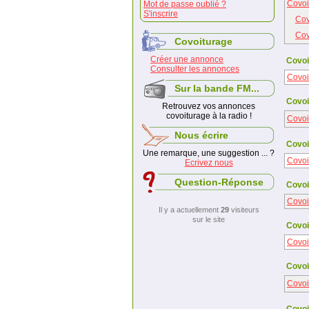
Covoi
Mot de passe oublié ?
S'inscrire
Cov
Cov
Covoiturage
Créer une annonce
Covoi
Consulter les annonces
Covoi
Sur la bande FM...
Covoi
Retrouvez vos annonces
covoiturage à la radio !
Covoi
Nous écrire
Covoi
Une remarque, une suggestion ... ?
Covoi
Ecrivez nous
Question-Réponse
Covoit
Covoi
Il y a actuellement
29
visiteurs
sur le site
Covoi
Covoi
Covoi
Covoi