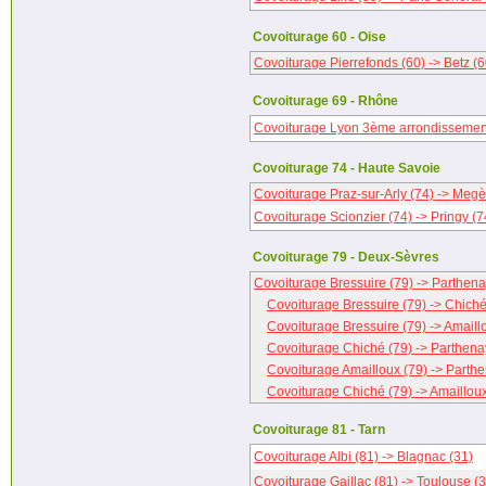
Covoiturage 60 - Oise
Covoiturage Pierrefonds (60) -> Betz (6
Covoiturage 69 - Rhône
Covoiturage Lyon 3ème arrondissement
Covoiturage 74 - Haute Savoie
Covoiturage Praz-sur-Arly (74) -> Megè
Covoiturage Scionzier (74) -> Pringy (7
Covoiturage 79 - Deux-Sèvres
Covoiturage Bressuire (79) -> Parthena
Covoiturage Bressuire (79) -> Chiché
Covoiturage Bressuire (79) -> Amaill
Covoiturage Chiché (79) -> Parthena
Covoiturage Amailloux (79) -> Parthe
Covoiturage Chiché (79) -> Amailloux
Covoiturage 81 - Tarn
Covoiturage Albi (81) -> Blagnac (31)
Covoiturage Gaillac (81) -> Toulouse (