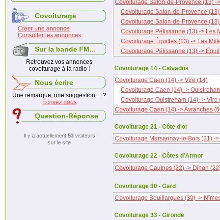
Covoiturage Salon-de-Provence (13) -> 
Covoiturage Salon-de-Provence (13) 
Covoiturage
Covoiturage Salon-de-Provence (13) 
Créer une annonce
Covoiturage Pélissanne (13) -> Les M
Consulter les annonces
Covoiturage Éguilles (13) -> Les Mill
Sur la bande FM...
Covoiturage Pélissanne (13) -> Éguil
Retrouvez vos annonces
Covoiturage 14 - Calvados
covoiturage à la radio !
Covoiturage Caen (14) -> Vire (14)
Nous écrire
Covoiturage Caen (14) -> Ouistreham
Une remarque, une suggestion ... ?
Covoiturage Ouistreham (14) -> Vire 
Ecrivez nous
Covoiturage Caen (14) -> Avranches (5
Question-Réponse
Covoiturage 21 - Côte d'or
Il y a actuellement
53
visiteurs
Covoiturage Marsannay-le-Bois (21) -
sur le site
Covoiturage 22 - Côtes d'Armor
Covoiturage Caulnes (22) -> Dinan (22
Covoiturage 30 - Gard
Covoiturage Bouillargues (30) -> Nîmes
Covoiturage 33 - Gironde