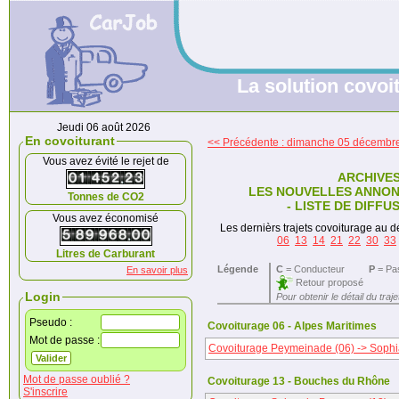
La solution covoit
Jeudi 06 août 2026
En covoiturant
<< Précédente : dimanche 05 décembr
Vous avez évité le rejet de
ARCHIVE
LES NOUVELLES ANNON
Tonnes de CO2
- LISTE DE DIFFU
Vous avez économisé
Les dernièrs trajets covoiturage au dé
06
13
14
21
22
30
33
Litres de Carburant
Légende
C
= Conducteur
P
= Pa
En savoir plus
Retour proposé
Login
Pour obtenir le détail du traj
Pseudo :
Covoiturage 06 - Alpes Maritimes
Mot de passe :
Covoiturage Peymeinade (06) -> Sophia
Mot de passe oublié ?
Covoiturage 13 - Bouches du Rhône
S'inscrire