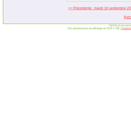
<< Précédente : mardi 16 septembre 2
Reto
CarJob est un serv
Site optimisé pour un affichage en 1024 x 768 |
Conditio