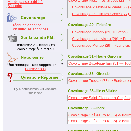
Covoiturage Plestin-les-Grèves (22) -> 
Mot de passe oublié ?
S'inscrire
Covoiturage Plestin-les-Grèves (22) -
Covoiturage Plestin-les-Grèves (22) -
Covoiturage
Covoiturage 29 - Finistère
Créer une annonce
Consulter les annonces
Covoiturage Morlaix (29) -> Brest (29
Sur la bande FM...
Covoiturage Landivisiau (29) -> Brest
Retrouvez vos annonces
Covoiturage Morlaix (29) -> Landivisi
covoiturage à la radio !
Covoiturage 31 - Haute Garonne
Nous écrire
Covoiturage Buzet-sur-Tarn (31) -> Tou
Une remarque, une suggestion ... ?
Ecrivez nous
Covoiturage 33 - Gironde
Question-Réponse
Covoiturage Tresses (33) -> Bordeaux 
Il y a actuellement
24
visiteurs
Covoiturage 35 - Ille et Vilaine
sur le site
Covoiturage Saint-Étienne-en-Coglès (3
Covoiturage 36 - Indre
Covoiturage Châteauroux (36) -> Bourg
Covoiturage Châteauroux (36) -> Bourg