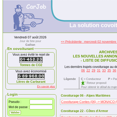
La solution covoit
Vendredi 07 août 2026
Jour de fete pour
<< Précédente : mercredi 02 novembre
Gaétan
En covoiturant
ARCHIVE
Vous avez évité le rejet de
LES NOUVELLES ANNON
- LISTE DE DIFFUS
Tonnes de CO2
Les dernièrs trajets covoiturage au dé
06
22
29
31
33
35
36
Vous avez économisé
Légende
C
= Conducteur
P
= Pa
Litres de Carburant
Retour proposé
En savoir plus
Pour obtenir le détail du traj
Login
Covoiturage 06 - Alpes Maritimes
Pseudo :
Covoiturage Contes (06) -> MONACO (
Mot de passe :
Covoiturage 22 - Côtes d'Armor