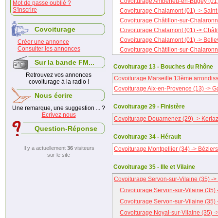
Covoiturage Ambérieu-en-Bugey (01) -
Mot de passe oublié ?
S'inscrire
Covoiturage Chalamont (01) -> Saint
Covoiturage Châtillon-sur-Chalaronne
Covoiturage
Covoiturage Chalamont (01) -> Châti
Covoiturage Chalamont (01) -> Bellev
Créer une annonce
Consulter les annonces
Covoiturage Châtillon-sur-Chalaronne 
Sur la bande FM...
Covoiturage 13 - Bouches du Rhône
Retrouvez vos annonces
Covoiturage Marseille 13ème arrondiss
covoiturage à la radio !
Covoiturage Aix-en-Provence (13) -> G
Nous écrire
Covoiturage 29 - Finistère
Une remarque, une suggestion ... ?
Ecrivez nous
Covoiturage Douarnenez (29) -> Kerlaz
Question-Réponse
Covoiturage 34 - Hérault
Il y a actuellement
36
visiteurs
Covoiturage Montpellier (34) -> Béziers
sur le site
Covoiturage 35 - Ille et Vilaine
Covoiturage Servon-sur-Vilaine (35) -
Covoiturage Servon-sur-Vilaine (35) 
Covoiturage Servon-sur-Vilaine (35) 
Covoiturage Noyal-sur-Vilaine (35) 