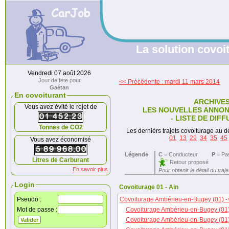
La solution covoit
Vendredi 07 août 2026
Jour de fete pour
<< Précédente : mardi 11 mars 2014
Gaétan
En covoiturant
ARCHIVE
Vous avez évité le rejet de
LES NOUVELLES ANNON
- LISTE DE DIFF
Tonnes de CO2
Les dernièrs trajets covoiturage au dé
01
13
29
34
35
45
Vous avez économisé
Légende
C
= Conducteur
P
= Pa
Litres de Carburant
Retour proposé
En savoir plus
Pour obtenir le détail du traj
Login
Covoiturage 01 - Ain
Pseudo :
Covoiturage Ambérieu-en-Bugey (01) ->
Mot de passe :
Covoiturage Ambérieu-en-Bugey (01)
Covoiturage Ambérieu-en-Bugey (01) 