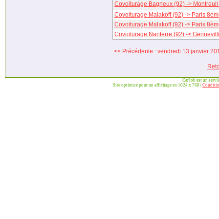
Covoiturage Bagneux (92) -> Montreuil
Covoiturage Malakoff (92) -> Paris 8è
Covoiturage Malakoff (92) -> Paris 8è
Covoiturage Nanterre (92) -> Gennevilli
<< Précédente : vendredi 13 janvier 20
Reto
CarJob est un serv
Site optimisé pour un affichage en 1024 x 768 |
Conditio