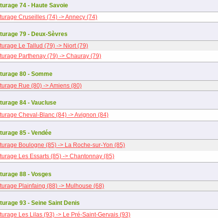
turage 74 - Haute Savoie
turage Cruseilles (74) -> Annecy (74)
turage 79 - Deux-Sèvres
urage Le Tallud (79) -> Niort (79)
turage Parthenay (79) -> Chauray (79)
turage 80 - Somme
turage Rue (80) -> Amiens (80)
turage 84 - Vaucluse
turage Cheval-Blanc (84) -> Avignon (84)
turage 85 - Vendée
turage Boulogne (85) -> La Roche-sur-Yon (85)
turage Les Essarts (85) -> Chantonnay (85)
turage 88 - Vosges
turage Plainfaing (88) -> Mulhouse (68)
turage 93 - Seine Saint Denis
turage Les Lilas (93) -> Le Pré-Saint-Gervais (93)