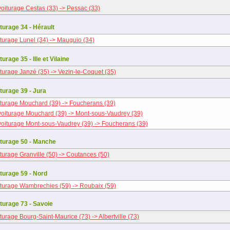
oiturage Cestas (33) -> Pessac (33)
turage 34 - Hérault
turage Lunel (34) -> Mauguio (34)
urage 35 - Ille et Vilaine
turage Janzé (35) -> Vezin-le-Coquet (35)
turage 39 - Jura
turage Mouchard (39) -> Foucherans (39)
oiturage Mouchard (39) -> Mont-sous-Vaudrey (39)
oiturage Mont-sous-Vaudrey (39) -> Foucherans (39)
turage 50 - Manche
turage Granville (50) -> Coutances (50)
turage 59 - Nord
turage Wambrechies (59) -> Roubaix (59)
turage 73 - Savoie
turage Bourg-Saint-Maurice (73) -> Albertville (73)