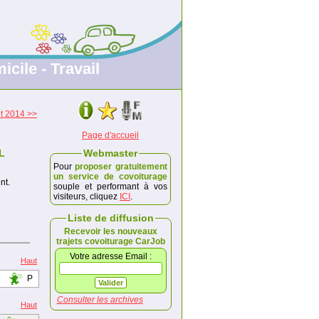
icile - Travail
et 2014 >>
Page d'accueil
L
Webmaster
Pour
proposer gratuitement
un service de covoiturage
nt.
souple et performant à vos
visiteurs, cliquez
ICI
.
Liste de diffusion
Recevoir les nouveaux
trajets covoiturage CarJob
Votre adresse Email :
Haut
P
Consulter les archives
Haut