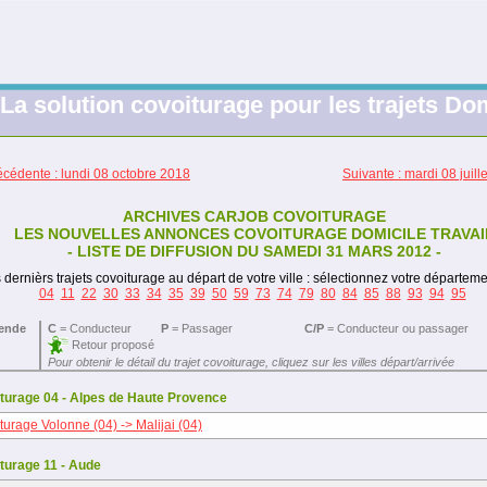
La solution covoiturage pour les trajets Dom
écédente : lundi 08 octobre 2018
Suivante : mardi 08 juill
ARCHIVES CARJOB COVOITURAGE
LES NOUVELLES ANNONCES COVOITURAGE DOMICILE TRAVAI
- LISTE DE DIFFUSION DU SAMEDI 31 MARS 2012 -
 dernièrs trajets covoiturage au départ de votre ville : sélectionnez votre départeme
04
11
22
30
33
34
35
39
50
59
73
74
79
80
84
85
88
93
94
95
ende
C
= Conducteur
P
= Passager
C/P
= Conducteur ou passager
Retour proposé
Pour obtenir le détail du trajet covoiturage, cliquez sur les villes départ/arrivée
turage 04 - Alpes de Haute Provence
turage Volonne (04) -> Malijai (04)
turage 11 - Aude