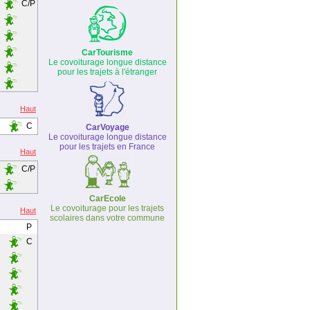
C/P
CarTourisme
Le covoiturage longue distance
pour les trajets à l'étranger
Haut
C
CarVoyage
Le covoiturage longue distance
pour les trajets en France
Haut
C/P
CarEcole
Le covoiturage pour les trajets
Haut
scolaires dans votre commune
P
C