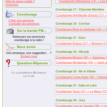
Covoiturage Pélissanne (13) -> Les M
Mot de passe oublié ?
S'inscrire
Covoiturage 17 - Charente Maritime
Covoiturage
Covoiturage Aigrefeuille-d'Aunis (17) -
Créer une annonce
Covoiturage 19 - Corrèze
Consulter les annonces
Covoiturage Brive-la-Gaillarde (19) -> T
Sur la bande FM...
Retrouvez vos annonces
Covoiturage 27 - Eure
covoiturage à la radio !
Covoiturage Évreux (27) -> Brionne (27
Nous écrire
Covoiturage 34 - Hérault
Une remarque, une suggestion ... ?
Ecrivez nous
Covoiturage Béziers (34) -> Salagnac (
Covoiturage Montagnac (34) -> Saint-
Question-Réponse
Covoiturage 35 - Ille et Vilaine
Il y a actuellement
30
visiteurs
sur le site
Covoiturage Corps-Nuds (35) -> Renne
Covoiturage 37 - Indre et Loire
Covoiturage Tours (37) -> Le Mans (72)
Covoiturage 39 - Jura
Covoiturage Lons-le-Saunier (39) -> L