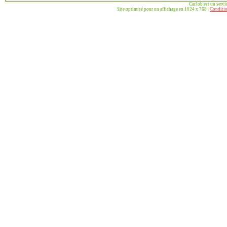
CarJob est un serv
Site optimisé pour un affichage en 1024 x 768 |
Conditio