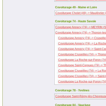
Covoiturage 49 - Maine et Loire
Covoiturage Cholet (49) -> Maulévrier 
Covoiturage 74 - Haute Savoie
Covoiturage Annecy (74) -> MEYRIN (S
Covoiturage Annecy (74) -> Thonon-les
Covoiturage Annecy (74) -> Cruseille
Covoiturage Annecy (74) -> La Roche
Covoiturage Annecy (74) -> Saint-Ce
Covoiturage Cruseilles (74) -> Thono
Covoiturage La Roche-sur-Foron (74)
Covoiturage Saint-Cergues (74) -> T
Covoiturage Cruseilles (74) -> La Ro
Covoiturage Cruseilles (74) -> Saint
Covoiturage La Roche-sur-Foron (74)
Covoiturage 78 - Yvelines
Covoiturage Saint-Rémy-lès-Chevreuse 
Covoiturage 84 - Vaucluse