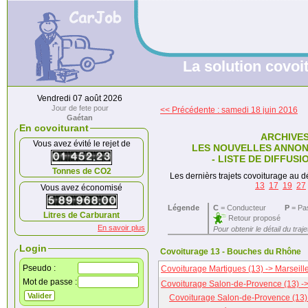
La solution covoit
Vendredi 07 août 2026
Jour de fete pour
<< Précédente : samedi 18 juin 2016
Gaétan
En covoiturant
ARCHIVE
Vous avez évité le rejet de
LES NOUVELLES ANNON
- LISTE DE DIFFUSI
Tonnes de CO2
Les dernièrs trajets covoiturage au dé
13
17
19
27
Vous avez économisé
Légende
C
= Conducteur
P
= Pa
Litres de Carburant
Retour proposé
En savoir plus
Pour obtenir le détail du traj
Login
Covoiturage 13 - Bouches du Rhône
Pseudo :
Covoiturage Martigues (13) -> Marseil
Mot de passe :
Covoiturage Salon-de-Provence (13) -> 
Covoiturage Salon-de-Provence (13) 