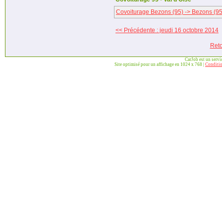
Covoiturage Bezons (95) -> Bezons (95
<< Précédente : jeudi 16 octobre 2014
Reto
CarJob est un serv
Site optimisé pour un affichage en 1024 x 768 |
Conditio