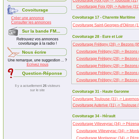
Covoiturage Foix (09) -> Toulouse (31)
Covoiturage Foix (09) -> Auterive (31
Covoiturage
Covoiturage 17 - Charente Maritime
Créer une annonce
Consulter les annonces
Covoiturage Saint-Georges-d'Oléron (1
Sur la bande FM...
Covoiturage 28 - Eure et Loir
Retrouvez vos annonces
covoiturage à la radio !
Covoiturage Frétigny (28) -> Bezons (9
Covoiturage Frétigny (28) -> Bezons 
Nous écrire
Covoiturage Frétigny (28) -> Bezons 
Une remarque, une suggestion ... ?
Ecrivez nous
Covoiturage Frétigny (28) -> Bezons 
Question-Réponse
Covoiturage Frétigny (28) -> Bezons 
Covoiturage Frétigny (28) -> Bezons 
Il y a actuellement
26
visiteurs
sur le site
Covoiturage 31 - Haute Garonne
Covoiturage Toulouse (31) -> Lavernos
Covoiturage Auterive (31) -> Toulouse 
Covoiturage 34 - Hérault
Covoiturage Villeveyrac (34) -> Pézena
Covoiturage Villeveyrac (34) -> Mont
Covoiturage Montagnac (34) -> Péze