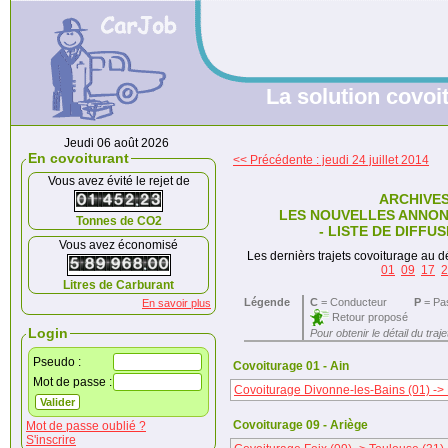
La solution covoit
Jeudi 06 août 2026
En covoiturant
<< Précédente : jeudi 24 juillet 2014
Vous avez évité le rejet de
ARCHIVE
LES NOUVELLES ANNON
Tonnes de CO2
- LISTE DE DIFFUS
Vous avez économisé
Les dernièrs trajets covoiturage au dé
01
09
17
2
Litres de Carburant
Légende
C
= Conducteur
P
= Pa
En savoir plus
Retour proposé
Login
Pour obtenir le détail du traj
Pseudo :
Covoiturage 01 - Ain
Mot de passe :
Covoiturage Divonne-les-Bains (01) ->
Covoiturage 09 - Ariège
Mot de passe oublié ?
S'inscrire