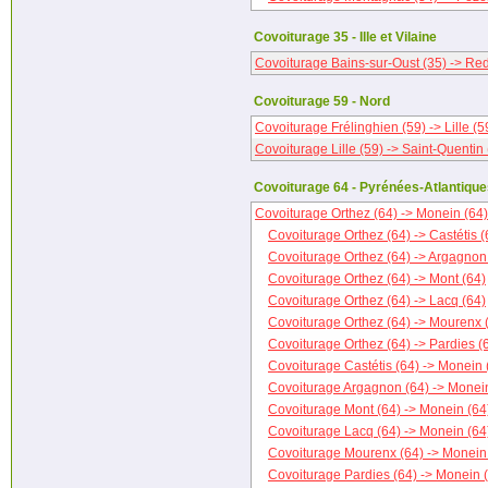
Covoiturage 35 - Ille et Vilaine
Covoiturage Bains-sur-Oust (35) -> Re
Covoiturage 59 - Nord
Covoiturage Frélinghien (59) -> Lille (5
Covoiturage Lille (59) -> Saint-Quentin 
Covoiturage 64 - Pyrénées-Atlantiqu
Covoiturage Orthez (64) -> Monein (64)
Covoiturage Orthez (64) -> Castétis (
Covoiturage Orthez (64) -> Argagnon
Covoiturage Orthez (64) -> Mont (64)
Covoiturage Orthez (64) -> Lacq (64)
Covoiturage Orthez (64) -> Mourenx 
Covoiturage Orthez (64) -> Pardies (
Covoiturage Castétis (64) -> Monein 
Covoiturage Argagnon (64) -> Monei
Covoiturage Mont (64) -> Monein (64
Covoiturage Lacq (64) -> Monein (64
Covoiturage Mourenx (64) -> Monein
Covoiturage Pardies (64) -> Monein 