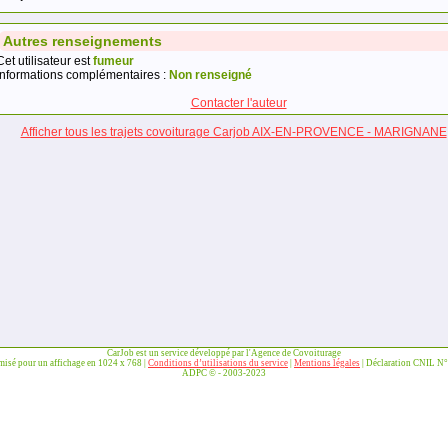
Autres renseignements
Cet utilisateur est
fumeur
Informations complémentaires :
Non renseigné
Contacter l'auteur
Afficher tous les trajets covoiturage Carjob AIX-EN-PROVENCE - MARIGNANE
CarJob est un service développé par l'Agence de Covoiturage
imisé pour un affichage en 1024 x 768 |
Conditions d’utilisations du service
|
Mentions légales
| Déclaration CNIL N
ADPC © - 2003-2023