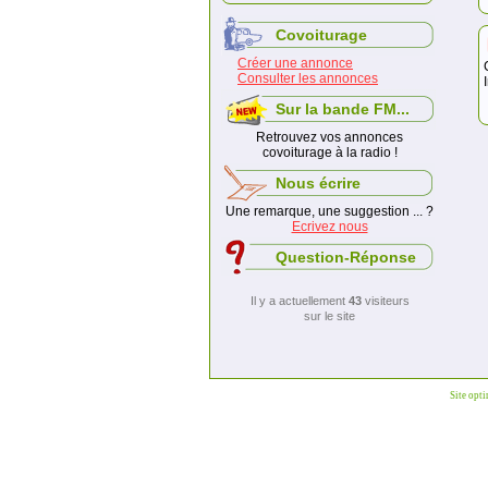
Covoiturage
Créer une annonce
Consulter les annonces
Sur la bande FM...
Retrouvez vos annonces
covoiturage à la radio !
Nous écrire
Une remarque, une suggestion ... ?
Ecrivez nous
Question-Réponse
Il y a actuellement
43
visiteurs
sur le site
Site opt