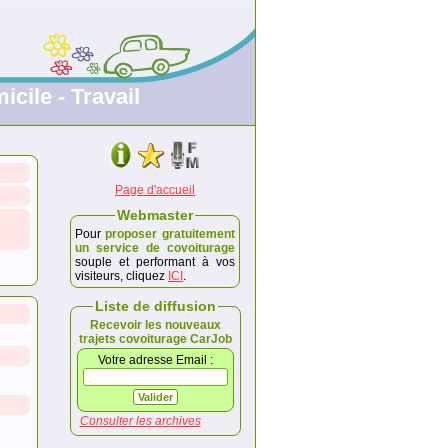
icile - Travail
Page d'accueil
Webmaster
Pour
proposer gratuitement
un service de covoiturage
souple et performant à vos
visiteurs, cliquez
ICI
.
Liste de diffusion
Recevoir les nouveaux
trajets covoiturage CarJob
Votre adresse Email :
Consulter les archives