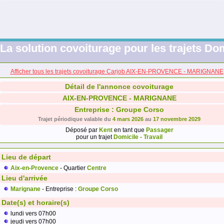
La solution covoiturage pour les trajets Dom
Afficher tous les trajets covoiturage Carjob AIX-EN-PROVENCE - MARIGNANE
Détail de l'annonce covoiturage
AIX-EN-PROVENCE - MARIGNANE
Entreprise : Groupe Corso
Trajet périodique valable du
4 mars 2026
au
17 novembre 2029
Déposé par
Kent
en tant que
Passager
pour un trajet
Domicile - Travail
Lieu de départ
Aix-en-Provence
- Quartier
Centre
Lieu d'arrivée
Marignane
- Entreprise :
Groupe Corso
Date(s) et horaire(s)
lundi vers 07h00
jeudi vers 07h00