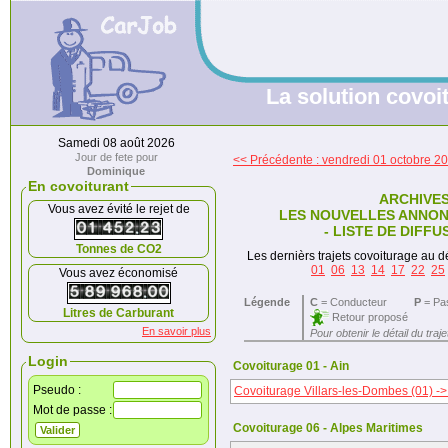
La solution covoit
Samedi 08 août 2026
Jour de fete pour
<< Précédente : vendredi 01 octobre 2
Dominique
En covoiturant
ARCHIVE
Vous avez évité le rejet de
LES NOUVELLES ANNON
- LISTE DE DIFFU
Tonnes de CO2
Les dernièrs trajets covoiturage au dé
01
06
13
14
17
22
25
Vous avez économisé
Légende
C
= Conducteur
P
= Pa
Litres de Carburant
Retour proposé
En savoir plus
Pour obtenir le détail du traj
Login
Covoiturage 01 - Ain
Pseudo :
Covoiturage Villars-les-Dombes (01) -
Mot de passe :
Covoiturage 06 - Alpes Maritimes