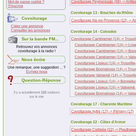
Covoiturage Peymeinade (06) -> Antibe
Mot de passe oublié ?
S'inscrire
Covoiturage 13 - Bouches du Rhône
Covoiturage
Covoiturage Aix-en-Provence (13) -> A
Créer une annonce
Consulter les annonces
Covoiturage 14 - Calvados
Sur la bande FM...
Covoiturage Cambremer (14) -> Trouvil
Covoiturage Cambremer (14) -> Lisie
Retrouvez vos annonces
covoiturage à la radio !
Covoiturage Cambremer (14) -> Bon
Covoiturage Cambremer (14) -> Vals
Nous écrire
Covoiturage Lisieux (14) -> Trouville
Une remarque, une suggestion ... ?
Covoiturage Bonnebosq (14) -> Trouv
Ecrivez nous
Covoiturage Valsemé (14) -> Trouvill
Question-Réponse
Covoiturage Lisieux (14) -> Bonnebo
Covoiturage Lisieux (14) -> Valsemé 
Il y a actuellement
122
visiteurs
Covoiturage Bonnebosq (14) -> Vals
sur le site
Covoiturage 17 - Charente Maritime
Covoiturage Aytré (17) -> Périgny (17)
Covoiturage 22 - Côtes d'Armor
Covoiturage Collinée (22) -> Ploufraga