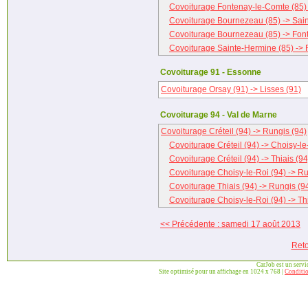
Covoiturage Fontenay-le-Comte (85)
Covoiturage Bournezeau (85) -> Sai
Covoiturage Bournezeau (85) -> Fon
Covoiturage Sainte-Hermine (85) -> 
Covoiturage 91 - Essonne
Covoiturage Orsay (91) -> Lisses (91)
Covoiturage 94 - Val de Marne
Covoiturage Créteil (94) -> Rungis (94)
Covoiturage Créteil (94) -> Choisy-le
Covoiturage Créteil (94) -> Thiais (94
Covoiturage Choisy-le-Roi (94) -> Ru
Covoiturage Thiais (94) -> Rungis (9
Covoiturage Choisy-le-Roi (94) -> Thi
<< Précédente : samedi 17 août 2013
Reto
CarJob est un serv
Site optimisé pour un affichage en 1024 x 768 |
Conditio