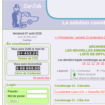
La solution covoit
Vendredi 07 août 2026
Jour de fete pour
<< Précédente : samedi 15 septembre 
Gaétan
En covoiturant
ARCHIVE
Vous avez évité le rejet de
LES NOUVELLES ANNON
- LISTE DE DIFF
Tonnes de CO2
Les dernièrs trajets covoiturage au dé
14
21
27
34
35
Vous avez économisé
Légende
C
= Conducteur
P
= Pa
Litres de Carburant
Retour proposé
En savoir plus
Pour obtenir le détail du traj
Login
Covoiturage 14 - Calvados
Pseudo :
Covoiturage Caen (14) -> Granville (50
Mot de passe :
Covoiturage 21 - Côte d'or