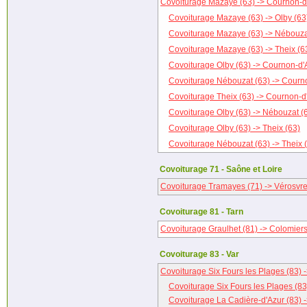
Covoiturage Mazaye (63) -> Cournon-d
Covoiturage Mazaye (63) -> Olby (63
Covoiturage Mazaye (63) -> Nébouza
Covoiturage Mazaye (63) -> Theix (6
Covoiturage Olby (63) -> Cournon-d'
Covoiturage Nébouzat (63) -> Courn
Covoiturage Theix (63) -> Cournon-d
Covoiturage Olby (63) -> Nébouzat (
Covoiturage Olby (63) -> Theix (63)
Covoiturage Nébouzat (63) -> Theix 
Covoiturage 71 - Saône et Loire
Covoiturage Tramayes (71) -> Vérosvre
Covoiturage 81 - Tarn
Covoiturage Graulhet (81) -> Colomiers
Covoiturage 83 - Var
Covoiturage Six Fours les Plages (83) 
Covoiturage Six Fours les Plages (83
Covoiturage La Cadière-d'Azur (83) 