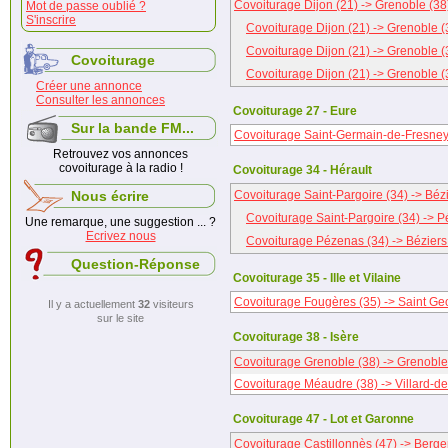
Covoiturage Dijon (21) -> Grenoble (38
Mot de passe oublié ?
S'inscrire
Covoiturage Dijon (21) -> Grenoble (
Covoiturage Dijon (21) -> Grenoble (
Covoiturage
Covoiturage Dijon (21) -> Grenoble (
Créer une annonce
Consulter les annonces
Covoiturage 27 - Eure
Sur la bande FM...
Covoiturage Saint-Germain-de-Fresney 
Retrouvez vos annonces
covoiturage à la radio !
Covoiturage 34 - Hérault
Nous écrire
Covoiturage Saint-Pargoire (34) -> Bézi
Covoiturage Saint-Pargoire (34) -> 
Une remarque, une suggestion ... ?
Ecrivez nous
Covoiturage Pézenas (34) -> Béziers
Question-Réponse
Covoiturage 35 - Ille et Vilaine
Covoiturage Fougères (35) -> Saint Ge
Il y a actuellement
32
visiteurs
sur le site
Covoiturage 38 - Isère
Covoiturage Grenoble (38) -> Grenoble
Covoiturage Méaudre (38) -> Villard-de
Covoiturage 47 - Lot et Garonne
Covoiturage Castillonnès (47) -> Berge