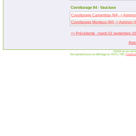
Covoiturage 84 - Vaucluse
Covoiturage Carpentras (84) -> Avignon
Covoiturage Monteux (84) -> Avignon (
<< Précédente : mardi 02 septembre 2
Reto
CarJob est un serv
Site optimisé pour un affichage en 1024 x 768 |
Conditio