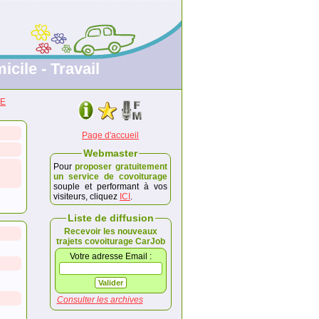
icile - Travail
ME
Page d'accueil
Webmaster
Pour
proposer gratuitement
un service de covoiturage
souple et performant à vos
visiteurs, cliquez
ICI
.
Liste de diffusion
Recevoir les nouveaux
trajets covoiturage CarJob
Votre adresse Email :
Consulter les archives