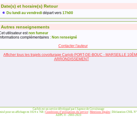
Date(s) et horaire(s) Retour
Du lundi au vendredi
départ vers
17h00
Autres renseignements
Cet utilisateur est
non fumeur
Informations complémentaires :
Non renseigné
Contacter l'auteur
Afficher tous les trajets covoiturage Carjob PORT-DE-BOUC - MARSEILLE 10È
ARRONDISSEMENT
CarJob est un service développé par l'Agence de Covoiturage
imisé pour un affichage en 1024 x 768 |
Conditions d’utilisations du service
|
Mentions légales
| Déclaration CNIL N
ADPC © - 2003-2023