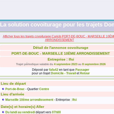
La solution covoiturage pour les trajets Dom
Afficher tous les trajets covoiturage Carjob PORT-DE-BOUC - MARSEILLE 10È
ARRONDISSEMENT
Détail de l'annonce covoiturage
PORT-DE-BOUC - MARSEILLE 10ÈME ARRONDISSEMENT
Entreprise : Ifsi
Trajet périodique valable du
4 septembre 2023
au
8 septembre 2026
Déposé par
fafa42
en tant que
Passager
pour un trajet
Domicile - Travail
et
Retour
Lieu de départ
Port-de-Bouc
- Quartier
Centre
Lieu d'arrivée
Marseille 10ème arrondissement
- Entreprise :
Ifsi
Date(s) et horaire(s) Aller
Du lundi au vendredi
départ vers
07h00