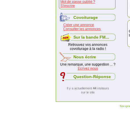
Mot de passe oublié ?
S'inscrire
Covoiturage
Créer une annonce
Consulter les annonces
Sur la bande FM...
Retrouvez vos annonces
covoiturage à la radio !
Nous écrire
Une remarque, une suggestion ... ?
Ecrivez nous
Question-Réponse
Il y a actuellement
44
visiteurs
sur le site
Site opt